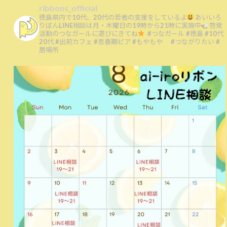
ribbons_official
徳島県内で10代、20代の若者の支援をしているよ
あいいろ
りぼんLINE相談は月・木曜日の19時から21時に実施中
啓発
活動のつなガールに遊びにきてね
#つなガール
#徳島 #10代
20代
#出前カフェ #思春期ピア
#もやもや #つながりたい #
居場所