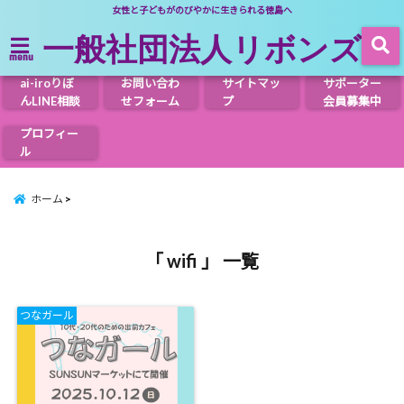
女性と子どもがのびやかに生きられる徳島へ
一般社団法人リボンズ
menu
ai-iroりぼ
お問い合わ
サイトマッ
サポーター
んLINE相談
せフォーム
プ
会員募集中
プロフィー
ル
ホーム
「 wifi 」 一覧
つなガール